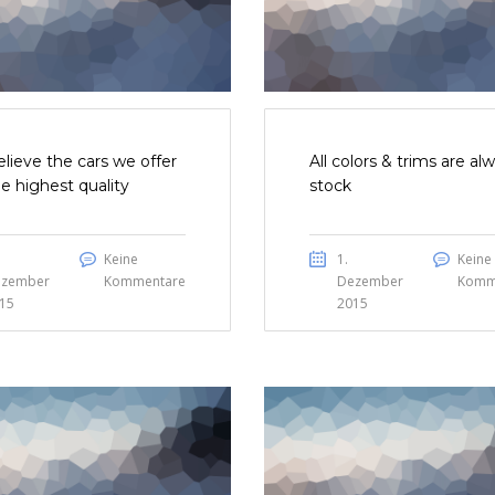
lieve the cars we offer
All colors & trims are al
he highest quality
stock
Keine
1.
Keine
zember
Kommentare
Dezember
Komm
15
2015