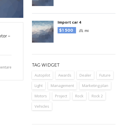
Import car 4
$1 500
mi
tor –
TAG WIDGET
entare
Autopilot
Awards
Dealer
Future
Light
Management
Marketing plan
Motors
Project
Rock
Rock 2
Vehicles