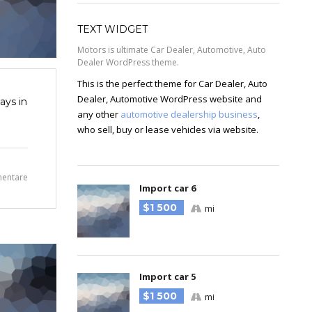
TEXT WIDGET
Motors is ultimate Car Dealer, Automotive, Auto
Dealer WordPress theme.
This is the perfect theme for Car Dealer, Auto
Dealer, Automotive WordPress website and
ways in
any other
automotive dealership business
,
who sell, buy or lease vehicles via website.
entare
Import car 6
$1 500
mi
Import car 5
$1 500
mi