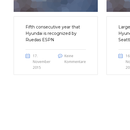
Fifth consecutive year that
Large
Hyundai is recognized by
Hyund
Ruedas ESPN
Seatt
17.
Keine
16
November
Kommentare
N
2015
20