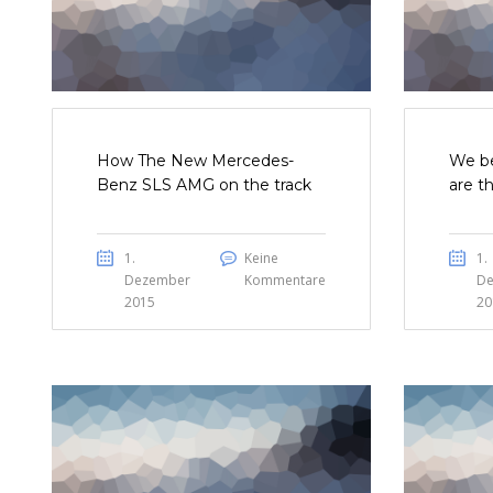
How The New Mercedes-
We be
Benz SLS AMG on the track
are t
1.
Keine
1.
Dezember
Kommentare
De
2015
20