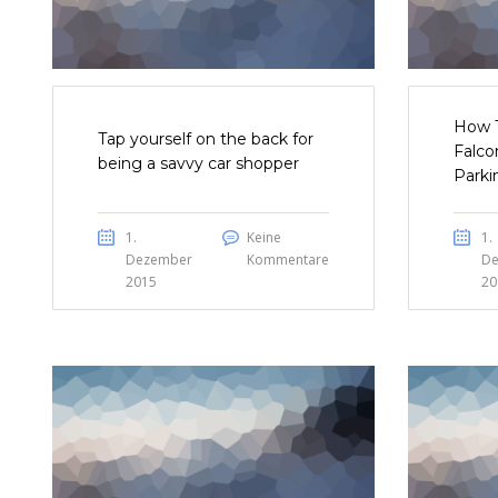
How T
Tap yourself on the back for
Falco
being a savvy car shopper
Parki
1.
Keine
1.
Dezember
Kommentare
De
2015
20