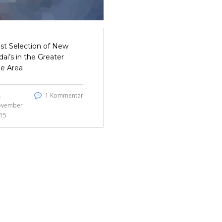
st Selection of New
ai’s in the Greater
le Area
.
1 Kommentar
ovember
15