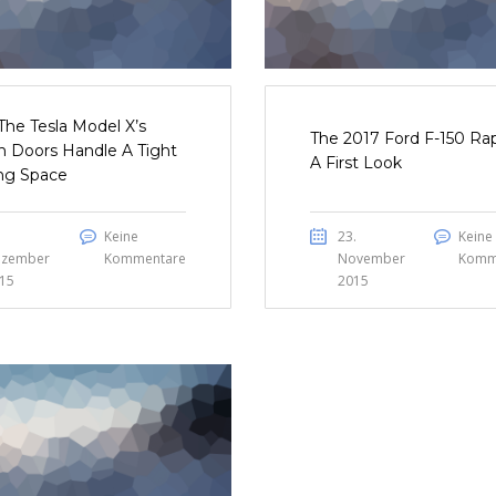
he Tesla Model X’s
The 2017 Ford F-150 Rap
n Doors Handle A Tight
A First Look
ng Space
Keine
23.
Keine
zember
Kommentare
November
Komm
15
2015