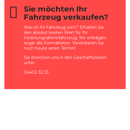
Sie möchten Ihr
Fahrzeug verkaufen?
Was ist Ihr Fahrzeug wert? Erhalten Sie
den absolut besten Wert für Ihr
Inzahlungnahmefahrzeug. Wir erledigen
sogar alle Formalitäten. Vereinbaren Sie
noch heute einen Termin!
Sie erreichen uns in den Geschäftszeiten
unter
04402 32 33