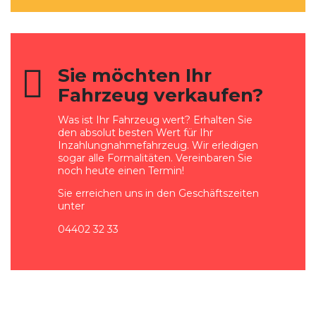
Sie möchten Ihr
Fahrzeug verkaufen?
Was ist Ihr Fahrzeug wert? Erhalten Sie
den absolut besten Wert für Ihr
Inzahlungnahmefahrzeug. Wir erledigen
sogar alle Formalitäten. Vereinbaren Sie
noch heute einen Termin!
Sie erreichen uns in den Geschäftszeiten
unter
04402 32 33