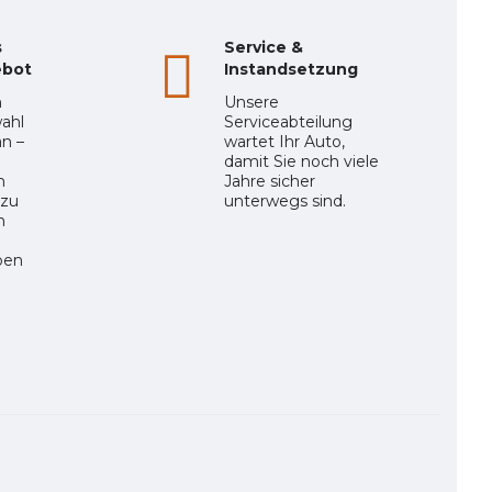
s
Service &
ebot
Instandsetzung
n
Unsere
ahl
Serviceabteilung
n –
wartet Ihr Auto,
damit Sie noch viele
n
Jahre sicher
 zu
unterwegs sind.
n
ben