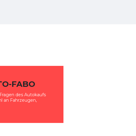
TO-FABO
en Fragen des Autokaufs
ahl an Fahrzeugen,