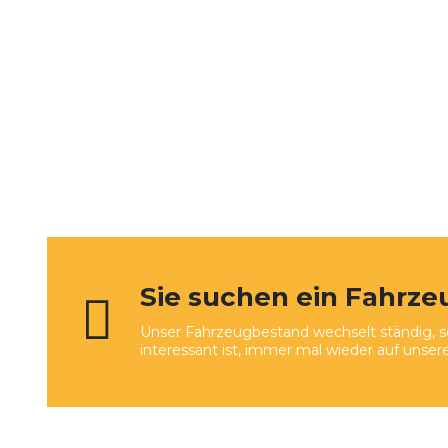
Sie suchen ein Fahrze
Unser Fahrzeugbestand wechselt ständig, so
interessant ist, immer mal wieder auf unse