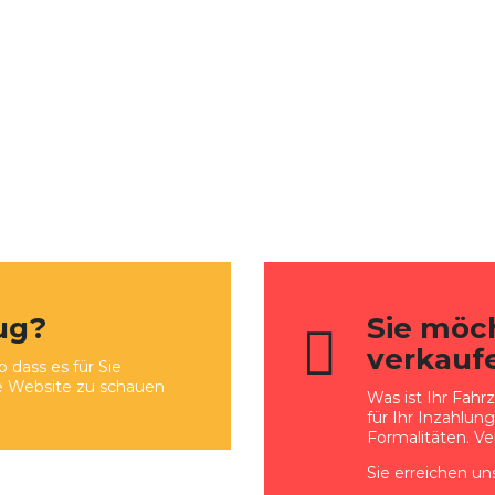
ug?
Sie möc
verkauf
 dass es für Sie
re Website zu schauen
Was ist Ihr Fahr
für Ihr Inzahlun
Formalitäten. Ve
Sie erreichen un