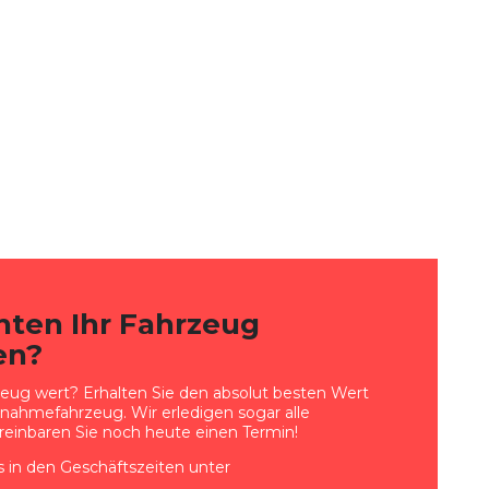
hten Ihr Fahrzeug
en?
zeug wert? Erhalten Sie den absolut besten Wert
gnahmefahrzeug. Wir erledigen sogar alle
reinbaren Sie noch heute einen Termin!
s in den Geschäftszeiten unter