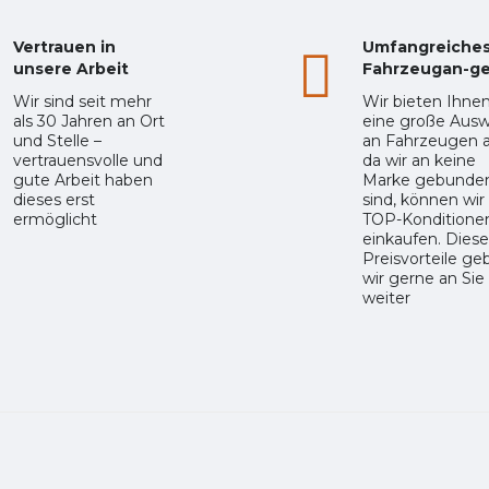
Vertrauen in
Umfangreiche
unsere Arbeit
Fahrzeugan-g
Wir sind seit mehr
Wir bieten Ihne
als 30 Jahren an Ort
eine große Ausw
und Stelle –
an Fahrzeugen a
vertrauensvolle und
da wir an keine
gute Arbeit haben
Marke gebunde
dieses erst
sind, können wir
ermöglicht
TOP-Konditione
einkaufen. Diese
Preisvorteile ge
wir gerne an Sie
weiter