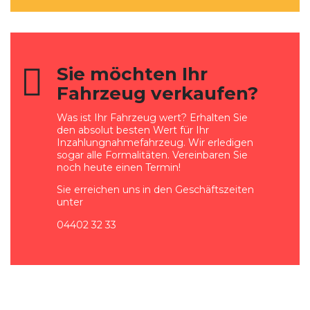
Sie möchten Ihr
Fahrzeug verkaufen?
Was ist Ihr Fahrzeug wert? Erhalten Sie
den absolut besten Wert für Ihr
Inzahlungnahmefahrzeug. Wir erledigen
sogar alle Formalitäten. Vereinbaren Sie
noch heute einen Termin!
Sie erreichen uns in den Geschäftszeiten
unter
04402 32 33