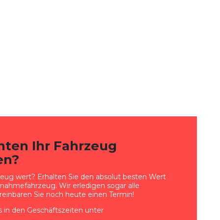
hten Ihr Fahrzeug
en?
zeug wert? Erhalten Sie den absolut besten Wert
gnahmefahrzeug. Wir erledigen sogar alle
reinbaren Sie noch heute einen Termin!
s in den Geschäftszeiten unter