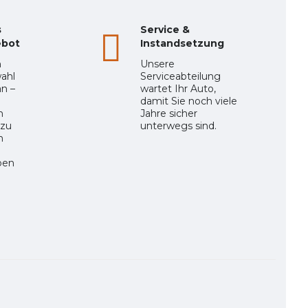
s
Service &
ebot
Instandsetzung
n
Unsere
ahl
Serviceabteilung
n –
wartet Ihr Auto,
damit Sie noch viele
n
Jahre sicher
 zu
unterwegs sind.
n
ben