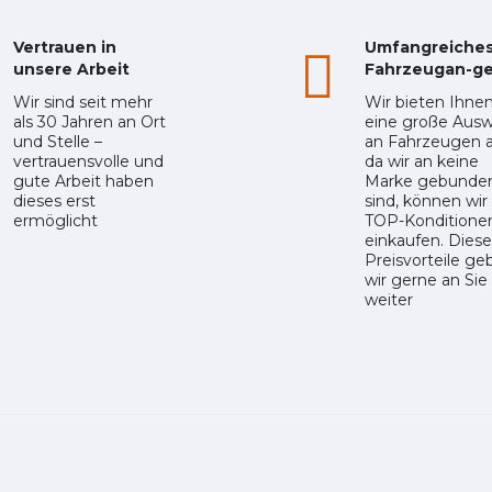
Vertrauen in
Umfangreiche
unsere Arbeit
Fahrzeugan-g
Wir sind seit mehr
Wir bieten Ihne
als 30 Jahren an Ort
eine große Ausw
und Stelle –
an Fahrzeugen a
vertrauensvolle und
da wir an keine
gute Arbeit haben
Marke gebunde
dieses erst
sind, können wir
ermöglicht
TOP-Konditione
einkaufen. Diese
Preisvorteile ge
wir gerne an Sie
weiter