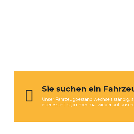
Sie suchen ein Fahrze
Unser Fahrzeugbestand wechselt ständig, so
interessant ist, immer mal wieder auf unse