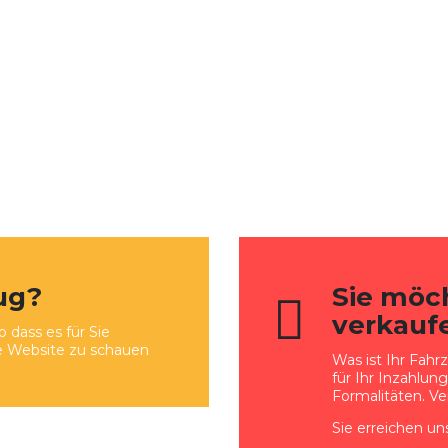
ug?
Sie möc
verkauf
 dass es für Sie
re Website zu schauen
Was ist Ihr Fahr
für Ihr Inzahlun
Formalitäten. Ve
Sie erreichen un