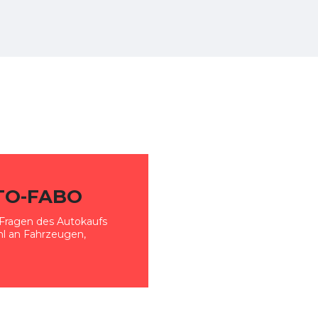
TO-FABO
en Fragen des Autokaufs
ahl an Fahrzeugen,